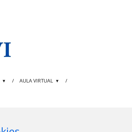
D
AULA VIRTUAL
kies